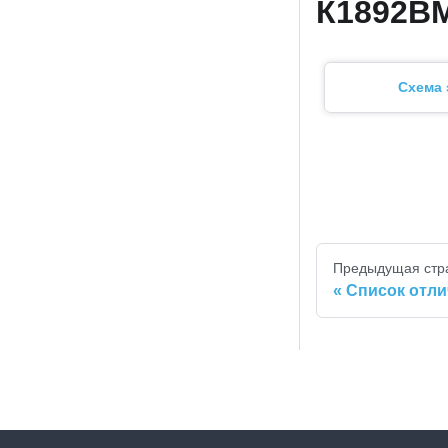
К1892В
Схема 
Предыдущая стр
Список отл