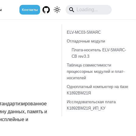
ы
Контакты
ELV-MC03-SMARC
Отладочные модули
Плата-носитель ELV-SMARC-
CB rev3.3
Таблица совместимости
процессорных модулей и плат-
носителей
Одноплатный компьютер на базе
К1892ВМ21Я
Исследовательская плата
тандартизированное
К1892ВМ21Я_ИП_КУ
ну данных, память и
дисплейные и