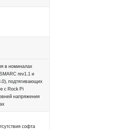
ия в номиналах
 SMARC rev1.1 и
.0), подтягивающих
е с Rock Pi
ровней напряжения
ах
тсутствия софта