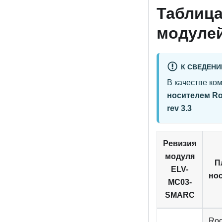
Таблица
модулей
К СВЕДЕН
В качестве ко
носителем Ro
rev 3.3
Ревизия
модуля
П
ELV-
но
MC03-
SMARC
Roc