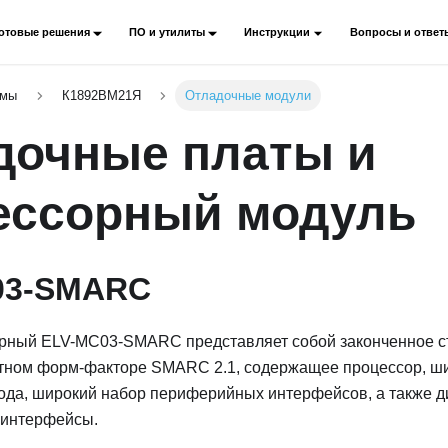
отовые решения
ПО и утилиты
Инструкции
Вопросы и ответ
емы
К1892ВМ21Я
Отладочные модули
дочные платы и
ессорный модуль
03-SMARC
рный ELV-MC03-SMARC представляет собой законченное с
ктном форм-факторе SMARC 2.1, содержащее процессор, ши
ода, широкий набор периферийных интерфейсов, а также 
 интерфейсы.