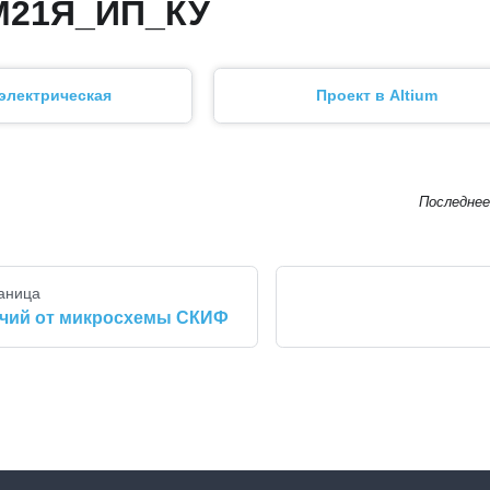
М21Я_ИП_КУ
электрическая
Проект в Altium
Последнее
аница
ичий от микросхемы СКИФ