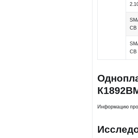
2.1
SM
CB 
SM
CB 
Однопла
К1892В
Информацию про
Исследо