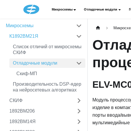
Микросхемы
Отладочные модули
Г
Микросхемы
Микросх
К1892ВМ21Я
Отла
Список отличий от микросхемы
СКИФ
проц
Отладочные модули
Скиф-МП
ELV-MC
Производительность DSP-ядер
на нейросетевых алгоритмах
Модуль процессо
СКИФ
изделие в компа
1892ВМ206
порты ввода/выв
1892ВМ14Я
мультимедийные