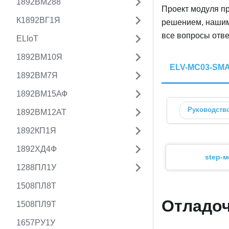
1892ВМ288
Проект модуля п
К1892ВГ1Я
решением, нашим 
все вопросы отв
ELIoT
1892ВМ10Я
ELV-MC03-SMA
1892ВМ7Я
1892ВМ15АФ
Руководств
1892ВМ12АТ
1892КП1Я
1892ХД4Ф
step-
1288ПЛ1У
1508ПЛ8Т
Отладо
1508ПЛ9Т
1657РУ1У