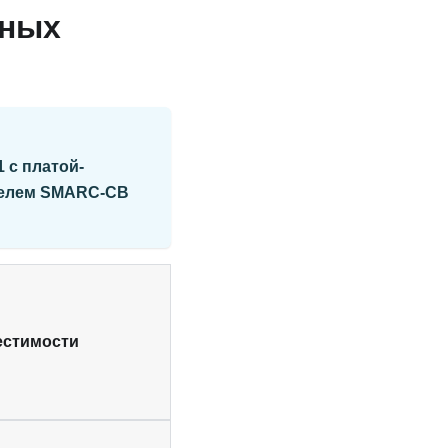
рных
 с платой-
ителем SMARC-CB
естимости