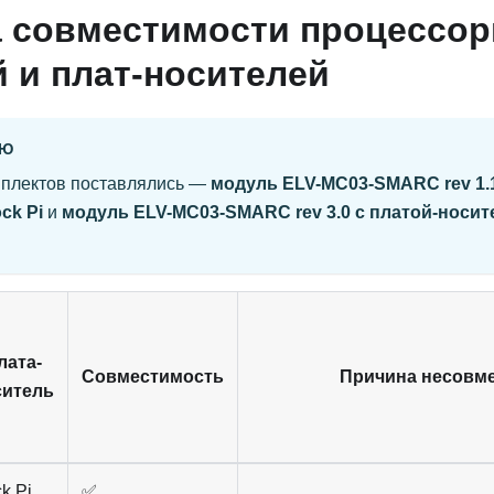
 совместимости процессо
 и плат-носителей
ИЮ
мплектов поставлялись —
модуль ELV-MC03-SMARC rev 1.1
ck Pi
и
модуль ELV-MC03-SMARC rev 3.0 с платой-нос
лата-
Совместимость
Причина несовм
ситель
k Pi
✅