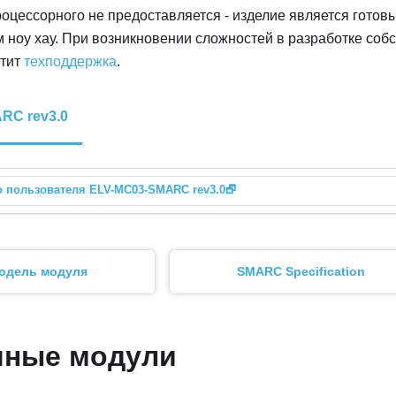
роцессорного не предоставляется - изделие является гото
ноу хау. При возникновении сложностей в разработке собс
етит
техподдержка
.
RC rev3.0
о пользователя
ELV-MC03-SMARC rev3.0
🗗
модель модуля
SMARC Specification
чные модули