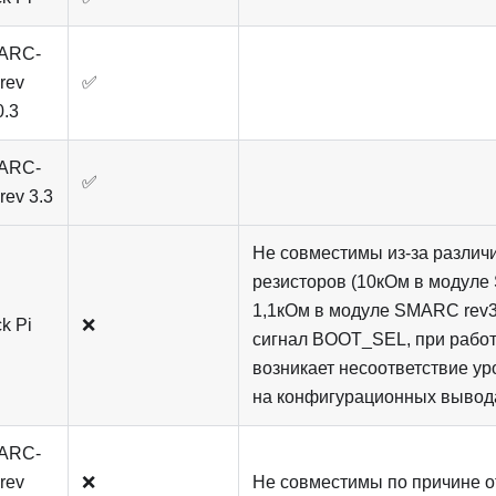
ARC-
rev
✅
0.3
ARC-
✅
rev 3.3
Не совместимы из-за различ
резисторов (10кОм в модуле
1,1кОм в модуле SMARC rev3
k Pi
❌
сигнал BOOT_SEL, при работ
возникает несоответствие у
на конфигурационных вывод
ARC-
rev
❌
Не совместимы по причине о