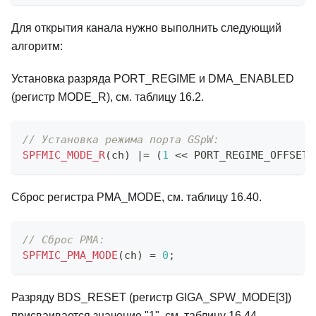
Для открытия канала нужно выполнить следующий
алгоритм:
Установка разряда PORT_REGIME и DMA_ENABLED
(регистр MODE_R), см. таблицу 16.2.
// Установка режима порта GSpW:
SPFMIC_MODE_R
(
ch
)
|=
(
1
<<
 PORT_REGIME_OFFSET
)
Сброс регистра PMA_MODE, см. таблицу 16.40.
// Сброс PMA:
SPFMIC_PMA_MODE
(
ch
)
=
0
;
Разряду BDS_RESET (регистр GIGA_SPW_MODE[3])
присваивается значение "1", см. таблицу 16.44.