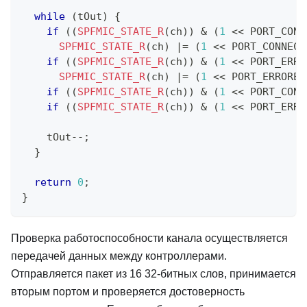
while
(
tOut
)
{
if
(
(
SPFMIC_STATE_R
(
ch
)
)
&
(
1
<<
 PORT_CONN
SPFMIC_STATE_R
(
ch
)
|=
(
1
<<
 PORT_CONNECT
if
(
(
SPFMIC_STATE_R
(
ch
)
)
&
(
1
<<
 PORT_ERRO
SPFMIC_STATE_R
(
ch
)
|=
(
1
<<
 PORT_ERRORED
if
(
(
SPFMIC_STATE_R
(
ch
)
)
&
(
1
<<
 PORT_CONN
if
(
(
SPFMIC_STATE_R
(
ch
)
)
&
(
1
<<
 PORT_ERRO
    tOut
--
;
}
return
0
;
}
Проверка работоспособности канала осуществляется
передачей данных между контроллерами.
Отправляется пакет из 16 32-битных слов, принимается
вторым портом и проверяется достоверность