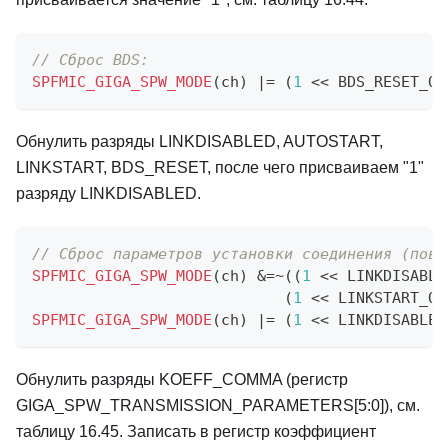
// Cброс BDS:
SPFMIC_GIGA_SPW_MODE
(
ch
)
|=
(
1
<<
 BDS_RESET_OF
Обнулить разряды LINKDISABLED, AUTOSTART,
LINKSTART, BDS_RESET, после чего присваиваем "1"
разряду LINKDISABLED.
// Cброс параметров установки соединения (повт
SPFMIC_GIGA_SPW_MODE
(
ch
)
&=
~
(
(
1
<<
 LINKDISABLE
(
1
<<
 LINKSTART_OF
SPFMIC_GIGA_SPW_MODE
(
ch
)
|=
(
1
<<
 LINKDISABLED
Обнулить разряды KOEFF_COMMA (регистр
GIGA_SPW_TRANSMISSION_PARAMETERS[5:0]), см.
таблицу 16.45. Записать в регистр коэффициент