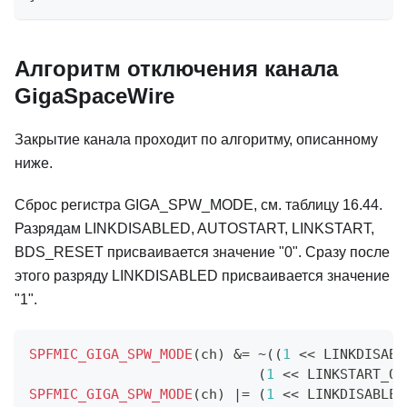
Алгоритм отключения канала
GigaSpaceWire
Закрытие канала проходит по алгоритму, описанному
ниже.
Сброс регистра GIGA_SPW_MODE, см. таблицу 16.44.
Разрядам LINKDISABLED, AUTOSTART, LINKSTART,
BDS_RESET присваивается значение "0". Сразу после
этого разряду LINKDISABLED присваивается значение
"1".
SPFMIC_GIGA_SPW_MODE
(
ch
)
&=
~
(
(
1
<<
 LINKDISABL
(
1
<<
 LINKSTART_OF
SPFMIC_GIGA_SPW_MODE
(
ch
)
|=
(
1
<<
 LINKDISABLED