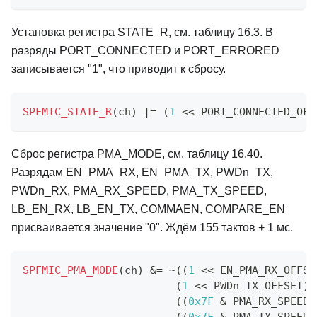
Установка регистра STATE_R, см. таблицу 16.3. В
разряды PORT_CONNECTED и PORT_ERRORED
записывается "1", что приводит к сбросу.
SPFMIC_STATE_R
(
ch
)
|=
(
1
<<
 PORT_CONNECTED_OFF
Сброс регистра PMA_MODE, см. таблицу 16.40.
Разрядам EN_PMA_RX, EN_PMA_TX, PWDn_TX,
PWDn_RX, PMA_RX_SPEED, PMA_TX_SPEED,
LB_EN_RX, LB_EN_TX, COMMAEN, COMPARE_EN
присваивается значение "0". Ждём 155 тактов + 1 мс.
SPFMIC_PMA_MODE
(
ch
)
&=
~
(
(
1
<<
 EN_PMA_RX_OFFSE
(
1
<<
 PWDn_TX_OFFSET
)
(
(
0x7F
&
 PMA_RX_SPEED_