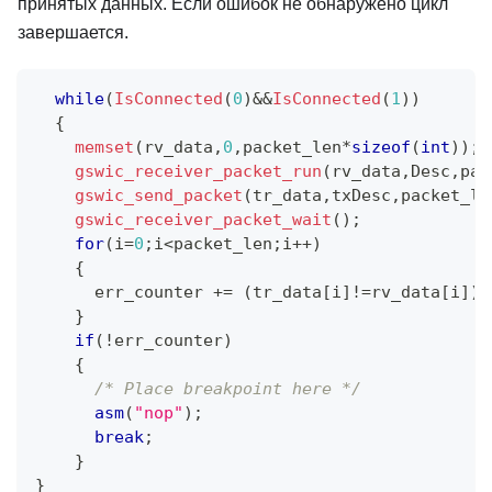
принятых данных. Если ошибок не обнаружено цикл
завершается.
while
(
IsConnected
(
0
)
&&
IsConnected
(
1
)
)
{
memset
(
rv_data
,
0
,
packet_len
*
sizeof
(
int
)
)
;
gswic_receiver_packet_run
(
rv_data
,
Desc
,
pac
gswic_send_packet
(
tr_data
,
txDesc
,
packet_le
gswic_receiver_packet_wait
(
)
;
for
(
i
=
0
;
i
<
packet_len
;
i
++
)
{
      err_counter 
+=
(
tr_data
[
i
]
!=
rv_data
[
i
]
)
}
if
(
!
err_counter
)
{
/* Place breakpoint here */
asm
(
"nop"
)
;
break
;
}
}