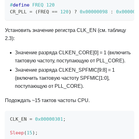
#
define
FREQ
120
CR_PLL 
=
(
FREQ 
==
120
)
?
0x00000098
:
0x000000
Установить значение регистра CLK_EN (см. таблицу
2.3):
Значение разряда CLKEN_CORE[0] = 1 (включить
тактовую частоту, поступающую от PLL_CORE).
Значение разряда CLKEN_SPFMIC[9:8] = 1
(включить тактовую частоту SPFMIC[1:0],
поступающую от PLL_CORE).
Подождать ~15 тактов частоты CPU.
CLK_EN 
=
0x00000301
;
Sleep
(
15
)
;