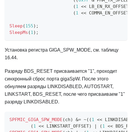
(
(
0x7F
&
 PMA_TX_SPEED_
(
1
<<
 LB_EN_RX_OFFSET
)
(
1
<<
 COMMA_EN_OFFSET
)
Sleep
(
155
)
;
SleepMs
(
1
)
;
Установка регистра GIGA_SPW_MODE, см. таблицу
16.44.
Разряду BDS_RESET присваивается "1", проходит
синхронный сброс порта gigaSpW. После этого
обнуляем разряды LINKDISABLED, AUTOSTART,
LINKSTART, BDS_RESET, после чего присваиваем "1"
разряду LINKDISABLED.
SPFMIC_GIGA_SPW_MODE
(
ch
)
&=
~
(
(
1
<<
 LINKDISABL
(
1
<<
 LINKSTART_OFFSET
)
|
(
1
<<
 BDS_RE