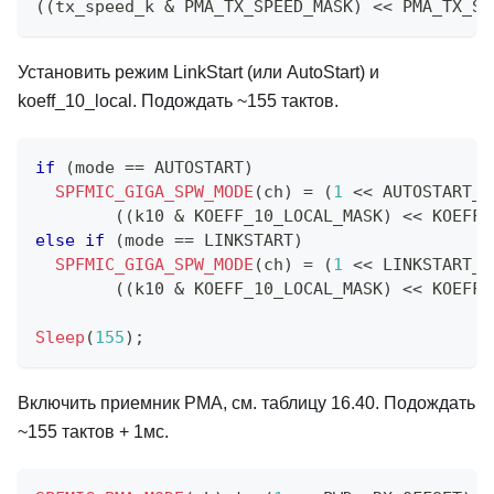
(
(
tx_speed_k 
&
 PMA_TX_SPEED_MASK
)
<<
 PMA_TX_SP
Установить режим LinkStart (или AutoStart) и
koeff_10_local. Подождать ~155 тактов.
if
(
mode 
==
 AUTOSTART
)
SPFMIC_GIGA_SPW_MODE
(
ch
)
=
(
1
<<
 AUTOSTART_O
(
(
k10 
&
 KOEFF_10_LOCAL_MASK
)
<<
 KOEFF_
else
if
(
mode 
==
 LINKSTART
)
SPFMIC_GIGA_SPW_MODE
(
ch
)
=
(
1
<<
 LINKSTART_O
(
(
k10 
&
 KOEFF_10_LOCAL_MASK
)
<<
 KOEFF_
Sleep
(
155
)
;
Включить приемник PMA, см. таблицу 16.40. Подождать
~155 тактов + 1мс.