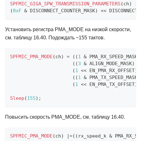
SPFMIC_GIGA_SPW_TRANSMISSION_PARAMETERS
(
ch
)
|=
(
0xF
&
 DISCONNECT_COUNTER_MASK
)
<<
 DISCONNECT_
Установить регистра PMA_MODE на низкой скорости,
см. таблицу 16.40. Подождать ~155 тактов.
SPFMIC_PMA_MODE
(
ch
)
=
(
(
1
&
 PMA_RX_SPEED_MASK
)
(
(
3
&
 ALIGN_MODE_MASK
)
<
(
1
<<
 EN_PMA_RX_OFFSET
)
(
(
1
&
 PMA_TX_SPEED_MASK
)
(
1
<<
 EN_PMA_TX_OFFSET
)
Sleep
(
155
)
;
Повысить скорость PMA_MODE, см. таблицу 16.40.
SPFMIC_PMA_MODE
(
ch
)
|=
(
(
rx_speed_k 
&
 PMA_RX_SP