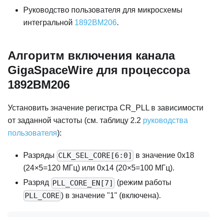
Руководство пользователя для микросхемы
интегральной
1892ВМ206
.
Алгоритм включения канала
GigaSpaceWire для процессора
1892ВМ206
Установить значение регистра CR_PLL в зависимости
от заданной частоты (см. таблицу 2.2
руководства
пользователя
):
Разряды
в значение 0x18
CLK_SEL_CORE[6:0]
(24×5=120 МГц) или 0x14 (20×5=100 МГц).
Разряд
(режим работы
PLL_CORE_EN[7]
) в значение "1" (включена).
PLL_CORE