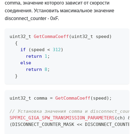
comma, значение которого зависит от скорости
соединения. Установить максимальное значение
disconnect_counter - 0xF.
uint32_t
GetCommaCoeff
(
uint32_t
 speed
)
{
if
(
speed 
<
312
)
return
1
;
else
return
8
;
}
uint32_t
 comma 
=
GetCommaCoeff
(
speed
)
;
// Установка значения comma и disconnect_count
SPFMIC_GIGA_SPW_TRANSMISSION_PARAMETERS
(
ch
)
&=
(
DISCONNECT_COUNTER_MASK 
<<
 DISCONNECT_COUNTER