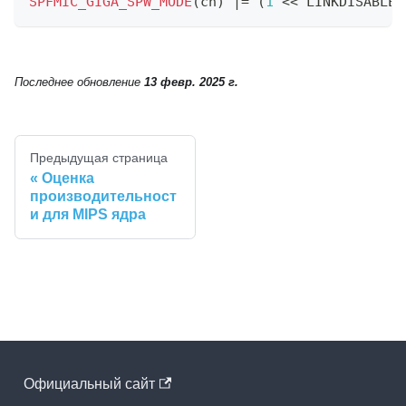
SPFMIC_GIGA_SPW_MODE
(
ch
)
|=
(
1
<<
 LINKDISABLED
Последнее обновление
13 февр. 2025 г.
Предыдущая страница
Оценка
производительност
и для MIPS ядра
Официальный cайт