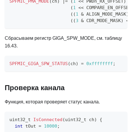
SPFMIC_PMA_MODE
(
ch
)
|=
(
1
<<
 PWDn_RX_OFFSET
)
|
(
1
<<
 COMPARE_EN_OFFSET
(
(
1
&
 ALIGN_MODE_MASK
)
(
(
3
&
 CDR_MODE_MASK
)
<<
Сбрасываем регистр GIGA_SPW_MODE, см. таблицу
16.43.
SPFMIC_GIGA_SPW_STATUS
(
ch
)
=
0xffffffff
;
Проверка канала
Функция, которая проверяет статус канала.
uint32_t
IsConnected
(
uint32_t
 ch
)
{
int
 tOut 
=
10000
;