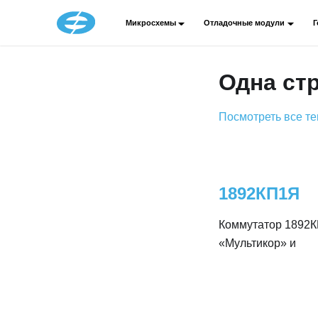
Микросхемы
Отладочные модули
Г
Одна ст
Посмотреть все те
1892КП1Я
Коммутатор 1892К
«Мультикор» и